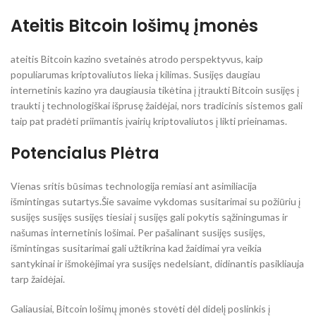
Ateitis Bitcoin lošimų įmonės
ateitis Bitcoin kazino svetainės atrodo perspektyvus, kaip
populiarumas kriptovaliutos lieka į kilimas. Susijęs daugiau
internetinis kazino yra daugiausia tikėtina į įtraukti Bitcoin susijęs į
traukti į technologiškai išprusę žaidėjai, nors tradicinis sistemos gali
taip pat pradėti priimantis įvairių kriptovaliutos į likti prieinamas.
Potencialus Plėtra
Vienas sritis būsimas technologija remiasi ant asimiliacija
išmintingas sutartys.Šie savaime vykdomas susitarimai su požiūriu į
susijęs susijęs susijęs tiesiai į susijęs gali pokytis sąžiningumas ir
našumas internetinis lošimai. Per pašalinant susijęs susijęs,
išmintingas susitarimai gali užtikrina kad žaidimai yra veikia
santykinai ir išmokėjimai yra susijęs nedelsiant, didinantis pasikliauja
tarp žaidėjai.
Galiausiai, Bitcoin lošimų įmonės stovėti dėl didelį poslinkis į