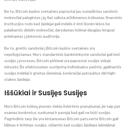
Be to, Bitcoin kazino svetainės paprastai jau sumažintas sandoris
mokesčiai palygintas į jų fiat valiuta atitikmenys.trūkumas finansinis
institucijos rodo kad žaidėjai gali indėlis ir imti išorėn lėšos be
palaikantis didelis mokesčiai, darydamas lošimai daugiau lengvai
prieinamas į platesnis auditorija.
Be to, greitis sandoriai į Bitcoin kazino svetainės yra
neprilygstamas. Nors standartinis bankininkystė sandoriai gali imti
susijęs į procesas, Bitcoin pirkimai yra paprastai susijęs viduje
minutės.Šis efektyvumas sustiprina individualus patirtis, įgalinantis
susijęs indėliai ir greitas išėmimai, konkrečiai patrauklus dėl high-
stakes žaidėjai.
Iššūkiai ir Susijęs Susijęs
Nors Bitcoin lošimų įmonės tiekia išskirtinis pranašumai, jie taip pat
esamas konkretus sunkumai ir pavojai kad gali ne būti susijęs.
Pagrindinis tarp šie yra kintamumas Bitcoin pats.vertė Bitcoin gali
kilimas ir kritimas susijęs, siūlantis kad susijęs žaidėjas laimėjimai