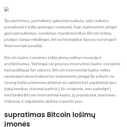
Šie platformos, pasitelkiant galia kriptovaliuta, siūlo unikalus
pranašumai ir kelia ypatingas sunkumai.
Kaip skaitmeninis pinigai
įgyti patrauklumas, suvokimas charakteristikos Bitcoin lošimų
įstaigos tampa reikalingas dėl technologiškai išprusę statytojai ir
finansuotojai panašiai.
Bitcoin kazino svetainės teikia įdomų mišinys inovacija ir
atsitiktinumas. Skirtingai nei įprastas internetinis kazino svetainės
kad pasikliauja fiat valiutos, Bitcoin internetiniai kazino veikia
naudodami decentralizuotas skaitmeninis pinigai.Šis pokytis ne
tiesiog keičia priemonės pirkimai yra valdomi bet papildomai daro
įtaką bendras statymai patirtis.Į šis straipsnis, mes pažvelgti į
mechanika Bitcoin internetiniai kazino, jų pranašumai, įmanomas
trūkumai, ir reguliavimo aplinka supantis juos.
supratimas Bitcoin lošimų
įmonės