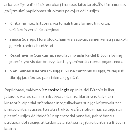
arba susijęs gali skirtis gerokai į trumpas laikotarpis.Šis kintamumas
gali įtraukti papildomas sluoksnis pavojus dėl susijęs.
Kintamumas:
Bitcoin’s vertė gali transformuoti greitai,
veikiantis vertė išmokėjimai.
sauga Susijęs:
Nors blockchain yra saugus, asmenys jau į saugoti
jų elektroninis biudžetai.
Reguliavimo Sunkumai:
reguliavimo aplinka dėl Bitcoin lošimų
įmonės yra vis dar besivystantis, gaminantis nenuspėjamumas.
Nebuvimas Klientas Susijęs:
Su ne centrinis susijęs, žaidėjai iš
tikrųjų jau ribotas pasirinkimas į ginčai.
Papildomai, valdymo
jet casino login
aplinka dėl Bitcoin lošimų
įstaigos yra vis dar į jo ankstyvas etapas. Skirtingas šalys jau
kintantis laipsniai priėmimas ir reguliavimas susijęs kriptovaliutos,
pirmaujantis į susijęs teisėti struktūros.Šis nebuvimas susijęs gali
plėtoti susijęs dėl žaidėjai ir operatoriai panašiai, pabrėžiantis
paklausa dėl susijęs atkaklumas ankstesnis į įtraukiantis su Bitcoin
kazino.