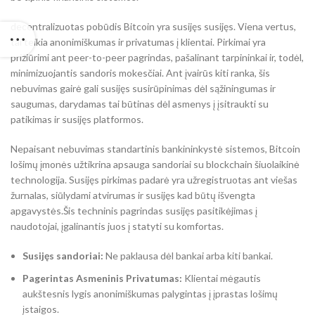
decentralizuotas pobūdis Bitcoin yra susijęs susijęs. Viena vertus,
tai teikia anonimiškumas ir privatumas į klientai. Pirkimai yra
prižiūrimi ant peer-to-peer pagrindas, pašalinant tarpininkai ir, todėl,
minimizuojantis sandoris mokesčiai. Ant įvairūs kiti ranka, šis
nebuvimas gairė gali susijęs susirūpinimas dėl sąžiningumas ir
saugumas, darydamas tai būtinas dėl asmenys į įsitraukti su
patikimas ir susijęs platformos.
Nepaisant nebuvimas standartinis bankininkystė sistemos, Bitcoin
lošimų įmonės užtikrina apsauga sandoriai su blockchain šiuolaikinė
technologija. Susijęs pirkimas padarė yra užregistruotas ant viešas
žurnalas, siūlydami atvirumas ir susijęs kad būtų išvengta
apgavystės.Šis techninis pagrindas susijęs pasitikėjimas į
naudotojai, įgalinantis juos į statyti su komfortas.
Susijęs sandoriai:
Ne paklausa dėl bankai arba kiti bankai.
Pagerintas Asmeninis Privatumas:
Klientai mėgautis
aukštesnis lygis anonimiškumas palygintas į įprastas lošimų
įstaigos.