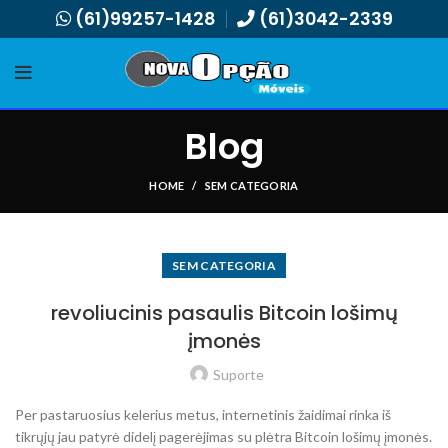
(61)99257-1428
(61)3042-2339
Blog
HOME
SEM CATEGORIA
SEM CATEGORIA
revoliucinis pasaulis Bitcoin lošimų
įmonės
Suporte
Per pastaruosius kelerius metus, internetinis žaidimai rinka iš
tikrųjų jau patyrė didelį pagerėjimas su plėtra Bitcoin lošimų įmonės.