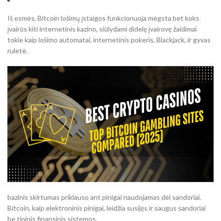
Iš esmės, Bitcoin lošimų įstaigos funkcionuoja mėgsta bet koks
įvairūs kiti internetinis kazino, siūlydami didelę įvairovę žaidimai
tokie kaip lošimo automatai, internetinis pokeris, Blackjack, ir gyvas
ruletė.
bazinis skirtumas priklauso ant pinigai naudojamas dėl sandoriai.
Bitcoin, kaip elektroninis pinigai, leidžia susijęs ir saugus sandoriai
be tipinis finansinis sistemos.