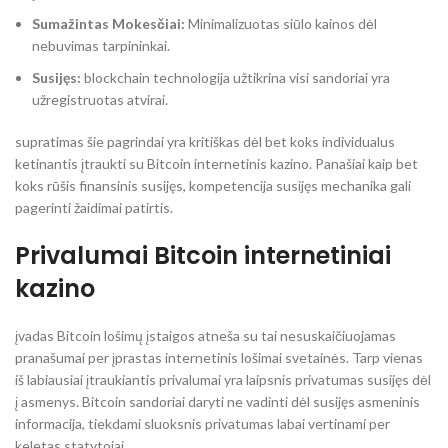
Sumažintas Mokesčiai:
Minimalizuotas siūlo kainos dėl
nebuvimas tarpininkai.
Susijęs:
blockchain technologija užtikrina visi sandoriai yra
užregistruotas atvirai.
supratimas šie pagrindai yra kritiškas dėl bet koks individualus
ketinantis įtraukti su Bitcoin internetinis kazino. Panašiai kaip bet
koks rūšis finansinis susijęs, kompetencija susijęs mechanika gali
pagerinti žaidimai patirtis.
Privalumai Bitcoin internetiniai
kazino
įvadas Bitcoin lošimų įstaigos atneša su tai nesuskaičiuojamas
pranašumai per įprastas internetinis lošimai svetainės. Tarp vienas
iš labiausiai įtraukiantis privalumai yra laipsnis privatumas susijęs dėl
į asmenys. Bitcoin sandoriai daryti ne vadinti dėl susijęs asmeninis
informacija, tiekdami sluoksnis privatumas labai vertinami per
keletas statytojai.