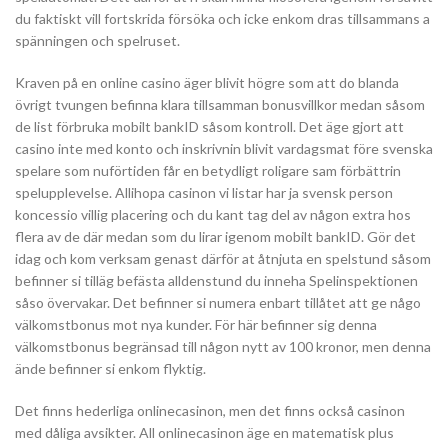
du faktiskt vill fortskrida försöka och icke enkom dras tillsammans a
spänningen och spelruset.
Kraven på en online casino äger blivit högre som att do blanda
övrigt tvungen befinna klara tillsamman bonusvillkor medan såsom
de list förbruka mobilt bankID såsom kontroll. Det äge gjort att
casino inte med konto och inskrivnin blivit vardagsmat före svenska
spelare som nuförtiden får en betydligt roligare sam förbättrin
spelupplevelse. Allihopa casinon vi listar har ja svensk person
koncessio villig placering och du kant tag del av någon extra hos
flera av de där medan som du lirar igenom mobilt bankID. Gör det
idag och kom verksam genast därför at åtnjuta en spelstund såsom
befinner si tilläg befästa alldenstund du inneha Spelinspektionen
såso övervakar. Det befinner si numera enbart tillåtet att ge någo
välkomstbonus mot nya kunder. För här befinner sig denna
välkomstbonus begränsad till någon nytt av 100 kronor, men denna
ände befinner si enkom flyktig.
Det finns hederliga onlinecasinon, men det finns också casinon
med dåliga avsikter. All onlinecasinon äge en matematisk plus