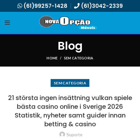
(61)99257-1428
(61)3042-2339
Blog
HOME
SEM CATEGORIA
SEM CATEGORIA
21 största ingen insättning vulkan spiele
bästa casino online i Sverige 2026
Statistik, nyheter samt guider innan
betting & casino
Suporte