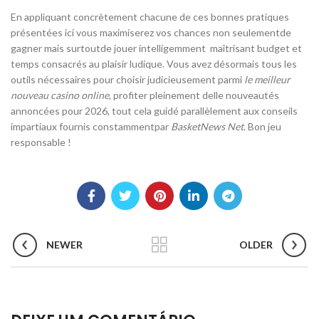
En appliquant concrètement chacune de ces bonnes pratiques
présentées ici vous maximiserez vos chances non seulementde
gagner mais surtoutde jouer intelligemment ­ maîtrisant budget et
temps consacrés au plaisir ludique.​ Vous avez désormais tous les
outils nécessaires pour choisir judicieusement parmi
le meilleur
nouveau casino online
, profiter pleinement delle nouveautés
annoncées pour 2026, tout cela guidé parallèlement aux conseils
impartiaux fournis constammentpar
BasketNews Net
. Bon jeu
responsable !
NEWER
OLDER