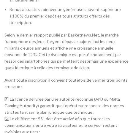
Bonus attractifs : bienvenue généreuse souvent supérieure
à 100 % du premier dépôt et tours gratuits offerts dès
l’inscription.
Selon le dernier rapport publié par Basketnews.Net, le marché
francophone des jeux d’argent dépasse aujourd’hui les deux
milliards d’euros annuels et affiche une croissance annuelle
moyenne de 12 %. Cette dynamique est portée notamment par
l’essor des smartphones qui permettent désormais une expérience
quasi identique à celle des terminaux desktop.
Avant toute inscription il convient toutefois de vérifier trois points
cruciaux :
1️⃣ La licence délivrée par une autorité reconnue (ANJ ou Malta
Gaming Authority) garantit que l’opérateur respecte des normes
strictes tant sur le plan juridique que technique ;
2️⃣ Le chiffrement SSL doit être activé afin que toutes les
communications entre votre navigateur et le serveur restent
invisibles aux tiers ;