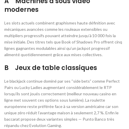
A Machines à sous vidéo
modernes
Les slots actuels combinent graphismes haute définition avec
mécaniques avancées comme les rouleaux extensibles ou
multipliers progressifs pouvant atteindre jusqu’à 10 000 fois la
mise initiale. Des titres tels que Book of Shadows Pro offrent cinq
lignes gagnantes modulables ainsi qu’un jackpot progressif
alimenté quotidiennement grâce aux mises collectives.
B Jeux de table classiques
Le blackjack continue dominé par ses “side bets” comme Perfect
Pairs ou Lucky Ladies augmentant considérablement le RTP
lorsqu’ils sont joués correctement (meilleur nouveau casino en
ligne met souvent ces options sous lumière). La roulette
européenne reste préférée face à sa version américaine car son
unique zéro réduit l’avantage maison à seulement 2,7 %. Enfin le
baccarat propose deux variantes simples — Punto Banco très
répandu chez Evolution Gaming.