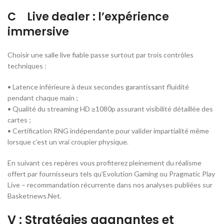
C Live dealer : l’expérience
immersive
Choisir une salle live fiable passe surtout par trois contrôles
techniques :
• Latence inférieure à deux secondes garantissant fluidité
pendant chaque main ;
• Qualité du streaming HD ≥1080p assurant visibilité détaillée des
cartes ;
• Certification RNG indépendante pour valider impartialité même
lorsque c’est un vrai croupier physique.
En suivant ces repères vous profiterez pleinement du réalisme
offert par fournisseurs tels qu’Evolution Gaming ou Pragmatic Play
Live – recommandation récurrente dans nos analyses publiées sur
Basketnews.Net.
V : Stratégies gagnantes et