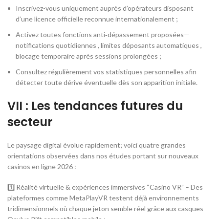
Inscrivez-vous uniquement auprès d’opérateurs disposant
d’une licence officielle reconnue internationalement ;
Activez toutes fonctions anti‑dépassement proposées—
notifications quotidiennes , limites déposants automatiques ,
blocage temporaire après sessions prolongées ;
Consultez régulièrement vos statistiques personnelles afin
détecter toute dérive éventuelle dès son apparition initiale.
VII : Les tendances futures du
secteur
Le paysage digital évolue rapidement; voici quatre grandes
orientations observées dans nos études portant sur nouveaux
casinos en ligne 2026 :
1️⃣ Réalité virtuelle & expériences immersives “Casino VR” – Des
plateformes comme MetaPlayVR testent déjà environnements
tridimensionnels où chaque jeton semble réel grâce aux casques