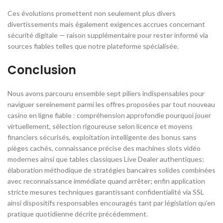
Ces évolutions promettent non seulement plus divers
divertissements mais également exigences accrues concernant
sécurité digitale — raison supplémentaire pour rester informé via
sources fiables telles que notre plateforme spécialisée.
Conclusion
Nous avons parcouru ensemble sept piliers indispensables pour
naviguer sereinement parmi les offres proposées par tout nouveau
casino en ligne fiable : compréhension approfondie pourquoi jouer
virtuellement, sélection rigoureuse selon licence et moyens
financiers sécurisés, exploitation intelligente des bonus sans
pièges cachés, connaissance précise des machines slots vidéo
modernes ainsi que tables classiques Live Dealer authentiques;
élaboration méthodique de stratégies bancaires solides combinées
avec reconnaissance immédiate quand arrêter; enfin application
stricte mesures techniques garantissant confidentialité via SSL
ainsi dispositifs responsables encouragés tant par législation qu’en
pratique quotidienne décrite précédemment.