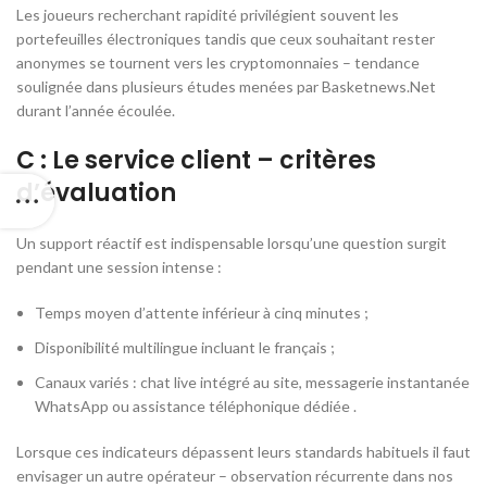
Les joueurs recherchant rapidité privilégient souvent les
portefeuilles électroniques tandis que ceux souhaitant rester
anonymes se tournent vers les cryptomonnaies – tendance
soulignée dans plusieurs études menées par Basketnews.Net
durant l’année écoulée.
C : Le service client – critères
d’évaluation
Un support réactif est indispensable lorsqu’une question surgit
pendant une session intense :
Temps moyen d’attente inférieur à cinq minutes ;
Disponibilité multilingue incluant le français ;
Canaux variés : chat live intégré au site, messagerie instantanée
WhatsApp ou assistance téléphonique dédiée .
Lorsque ces indicateurs dépassent leurs standards habituels il faut
envisager un autre opérateur – observation récurrente dans nos