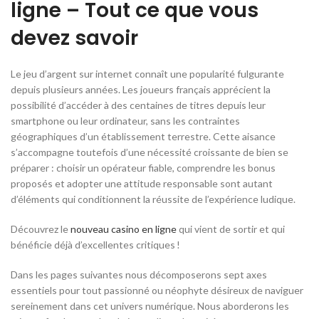
ligne – Tout ce que vous
devez savoir
Le jeu d’argent sur internet connaît une popularité fulgurante
depuis plusieurs années. Les joueurs français apprécient la
possibilité d’accéder à des centaines de titres depuis leur
smartphone ou leur ordinateur, sans les contraintes
géographiques d’un établissement terrestre. Cette aisance
s’accompagne toutefois d’une nécessité croissante de bien se
préparer : choisir un opérateur fiable, comprendre les bonus
proposés et adopter une attitude responsable sont autant
d’éléments qui conditionnent la réussite de l’expérience ludique.
Découvrez le
nouveau casino en ligne
qui vient de sortir et qui
bénéficie déjà d’excellentes critiques !
Dans les pages suivantes nous décomposerons sept axes
essentiels pour tout passionné ou néophyte désireux de naviguer
sereinement dans cet univers numérique. Nous aborderons les