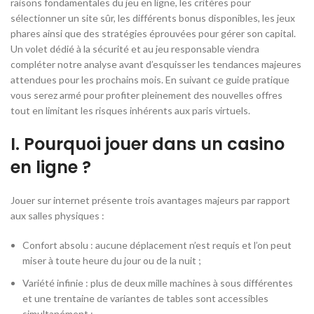
raisons fondamentales du jeu en ligne, les critères pour
sélectionner un site sûr, les différents bonus disponibles, les jeux
phares ainsi que des stratégies éprouvées pour gérer son capital.
Un volet dédié à la sécurité et au jeu responsable viendra
compléter notre analyse avant d’esquisser les tendances majeures
attendues pour les prochains mois. En suivant ce guide pratique
vous serez armé pour profiter pleinement des nouvelles offres
tout en limitant les risques inhérents aux paris virtuels.
I. Pourquoi jouer dans un casino
en ligne ?
Jouer sur internet présente trois avantages majeurs par rapport
aux salles physiques :
Confort absolu : aucune déplacement n’est requis et l’on peut
miser à toute heure du jour ou de la nuit ;
Variété infinie : plus de deux mille machines à sous différentes
et une trentaine de variantes de tables sont accessibles
simultanément ;