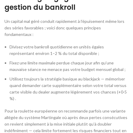
gestion du bankroll
Un capital mal géré conduit rapidement à l’épuisement même lors
des séries favorables ; voici donc quelques principes
fondamentaux :
Divisez votre bankroll quotidienne en unités égales
représentant environ 1–2 % du total disponible ;
Fixez une limite maximale perdue chaque jour afin qu’une
mauvaise séance ne menace pas votre budget mensuel global ;
Utilisez toujours la stratégie basique au blackjack — mémoriser
quand demander carte supplémentaire selon votre total versus
carte visible du dealer augmente légèrement vos chances (+0·5
%) .
Pour la roulette européenne on recommande parfois une variante
allégée du système Martingale où après deux pertes consécutives
on revient simplement à la mise initiale plutôt qu’à doubler
indéfiniment — cela limite fortement les risques financiers tout en