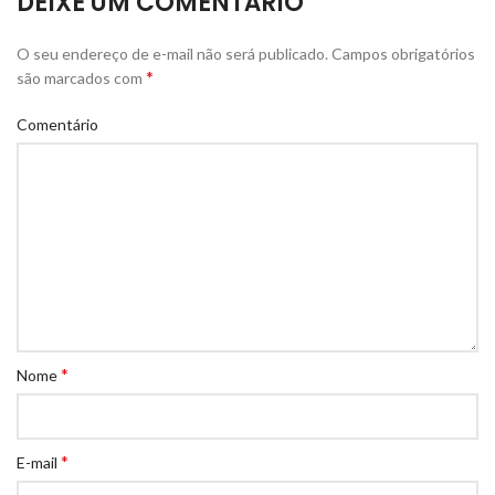
DEIXE UM COMENTÁRIO
O seu endereço de e-mail não será publicado.
Campos obrigatórios
*
são marcados com
Comentário
*
Nome
*
E-mail