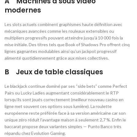
A Machines à sous vidéo
modernes
Les slots actuels combinent graphismes haute définition avec
mécaniques avancées comme les rouleaux extensibles ou
multipliers progressifs pouvant atteindre jusqu’à 10 000 fois la
mise initiale. Des titres tels que Book of Shadows Pro offrent cinq
lignes gagnantes modulables ainsi qu’un jackpot progressif
alimenté quotidiennement grâce aux mises collectives.
B Jeux de table classiques
Le blackjack continue dominé par ses “side bets” comme Perfect
Pairs ou Lucky Ladies augmentant considérablement le RTP
lorsqu’ils sont joués correctement (meilleur nouveau casino en
ligne met souvent ces options sous lumière). La roulette
européenne reste préférée face à sa version américaine car son
unique zéro réduit l’avantage maison à seulement 2,7 %. Enfin le
baccarat propose deux variantes simples — Punto Banco très
répandu chez Evolution Gaming.