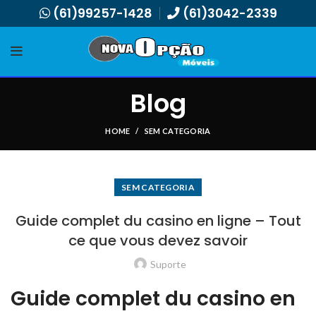
(61)99257-1428
(61)3042-2339
Blog
HOME
SEM CATEGORIA
SEM CATEGORIA
Guide complet du casino en ligne – Tout
ce que vous devez savoir
Suporte
Guide complet du casino en