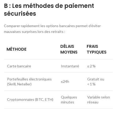
B : Les méthodes de paiement
sécurisées
Comparer rapidement les options bancaires permet d’éviter
mauvaises surprises lors des retraits :
DÉLAIS
FRAIS
MÉTHODE
MOYENS
TYPIQUES
Carte bancaire
Instantané
≤ 2 %
Portefeuilles électroniques
Gratuit ou
≤24h
(Skrill, Neteller)
< 1 %
Quelques
Variable selon
Cryptomonnaies (BTC, ETH)
minutes
réseau