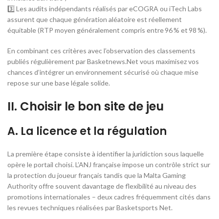
3️⃣ Les audits indépendants réalisés par eCOGRA ou iTech Labs
assurent que chaque génération aléatoire est réellement
équitable (RTP moyen généralement compris entre 96 % et 98 %).
En combinant ces critères avec l’observation des classements
publiés régulièrement par Basketnews.Net vous maximisez vos
chances d’intégrer un environnement sécurisé où chaque mise
repose sur une base légale solide.
II. Choisir le bon site de jeu
A. La licence et la régulation
La première étape consiste à identifier la juridiction sous laquelle
opère le portail choisi. L’ANJ française impose un contrôle strict sur
la protection du joueur français tandis que la Malta Gaming
Authority offre souvent davantage de flexibilité au niveau des
promotions internationales – deux cadres fréquemment cités dans
les revues techniques réalisées par Basketsports Net.