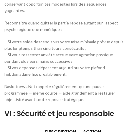
conservant opportunités modestes lors des séquences
gagnantes.
Reconnaître quand quitter la partie repose autant sur l’aspect
psychologique que numérique :
– Si votre solde descend sous votre mise minimale prévue depuis
plus longtemps than cinq tours consécutifs ;
– Si vous ressentez anxiété accrue voire agitation physique
pendant plusieurs mains successives ;
– Si vos dépenses dépassent aujourd’hui votre plafond
hebdomadaire fixé préalablement.
Basketnews.Net rappelle régulièrement qu’une pause
programmée — même courte — aide grandement à restaurer
objectivité avant toute reprise stratégique.
VI : Sécurité et jeu responsable
DESCRIPTION
ACTION