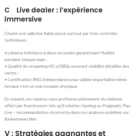
C Live dealer : l’expérience
immersive
Choisir une salle live fiable passe surtout par trois contrôles
techniques :
• Latence inférieure à deux secondes garantissant fluidité
pendant chaque main ;
• Qualité du streaming HD ≥1080p assurant visibilité détaillée des
cartes ;
• Certification RNG indépendante pour valider impartialité même
lorsque c’est un vrai croupier physique.
En suivant ces repères vous profiterez pleinement du réalisme
offert par fournisseurs tels qu’Evolution Gaming ou Pragmatic Play
Live – recommandation récurrente dans nos analyses publiées sur
Basketnews.Net.
V : Stratégies gagnantes et