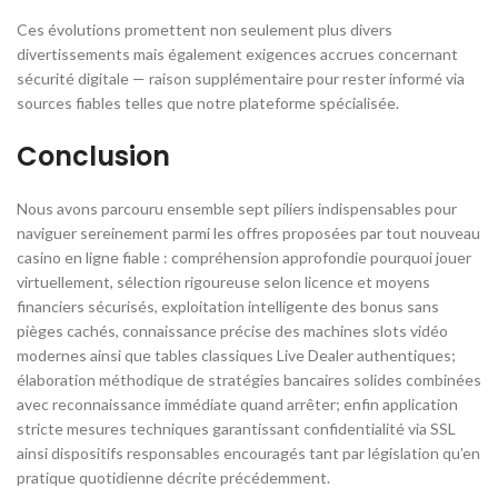
Ces évolutions promettent non seulement plus divers
divertissements mais également exigences accrues concernant
sécurité digitale — raison supplémentaire pour rester informé via
sources fiables telles que notre plateforme spécialisée.
Conclusion
Nous avons parcouru ensemble sept piliers indispensables pour
naviguer sereinement parmi les offres proposées par tout nouveau
casino en ligne fiable : compréhension approfondie pourquoi jouer
virtuellement, sélection rigoureuse selon licence et moyens
financiers sécurisés, exploitation intelligente des bonus sans
pièges cachés, connaissance précise des machines slots vidéo
modernes ainsi que tables classiques Live Dealer authentiques;
élaboration méthodique de stratégies bancaires solides combinées
avec reconnaissance immédiate quand arrêter; enfin application
stricte mesures techniques garantissant confidentialité via SSL
ainsi dispositifs responsables encouragés tant par législation qu’en
pratique quotidienne décrite précédemment.