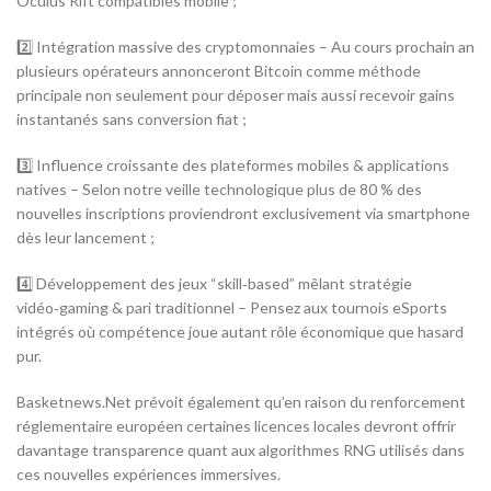
Oculus Rift compatibles mobile ;
2️⃣ Intégration massive des cryptomonnaies – Au cours prochain an
plusieurs opérateurs annonceront Bitcoin comme méthode
principale non seulement pour déposer mais aussi recevoir gains
instantanés sans conversion fiat ;
3️⃣ Influence croissante des plateformes mobiles & applications
natives – Selon notre veille technologique plus de 80 % des
nouvelles inscriptions proviendront exclusivement via smartphone
dès leur lancement ;
4️⃣ Développement des jeux “skill‑based” mêlant stratégie
vidéo‑gaming & pari traditionnel – Pensez aux tournois eSports
intégrés où compétence joue autant rôle économique que hasard
pur.
Basketnews.Net prévoit également qu’en raison du renforcement
réglementaire européen certaines licences locales devront offrir
davantage transparence quant aux algorithmes RNG utilisés dans
ces nouvelles expériences immersives.