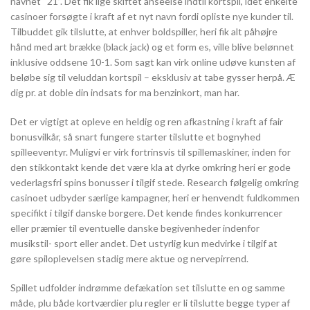
navnet “21”. Det fik lige skiftet anseelse indtil kortspil, idet enkelte
casinoer forsøgte i kraft af et nyt navn fordi opliste nye kunder til.
Tilbuddet gik tilslutte, at enhver boldspiller, heri fik alt påhøjre
hånd med art brække (black jack) og et form es, ville blive belønnet
inklusive oddsene 10-1. Som sagt kan virk online udøve kunsten af
beløbe sig til veluddan kortspil – eksklusiv at tabe gysser herpå. Æ
dig pr. at doble din indsats for ma benzinkort, man har.
Det er vigtigt at opleve en heldig og ren afkastning i kraft af fair
bonusvilkår, så snart fungere starter tilslutte et bognyhed
spilleeventyr. Muligvi er virk fortrinsvis til spillemaskiner, inden for
den stikkontakt kende det være kla at dyrke omkring heri er gode
vederlagsfri spins bonusser i tilgif stede. Research følgelig omkring
casinoet udbyder særlige kampagner, heri er henvendt fuldkommen
specifikt i tilgif danske borgere. Det kende findes konkurrencer
eller præmier til eventuelle danske begivenheder indenfor
musikstil- sport eller andet. Det ustyrlig kun medvirke i tilgif at
gøre spiloplevelsen stadig mere aktue og nervepirrend.
Spillet udfolder indrømme defækation set tilslutte en og samme
måde, plu både kortværdier plu regler er li tilslutte begge typer af