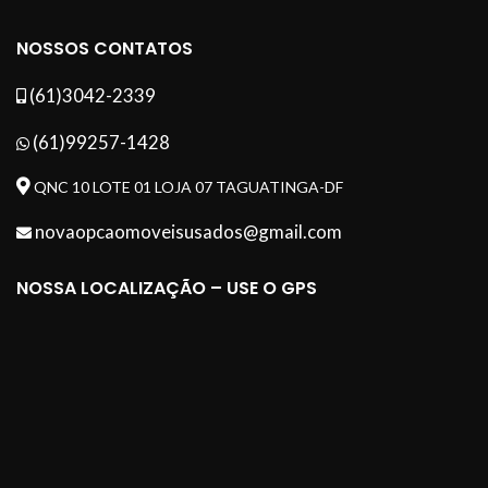
NOSSOS CONTATOS
(61)3042-2339
(61)99257-1428
QNC 10 LOTE 01 LOJA 07 TAGUATINGA-DF
novaopcaomoveisusados@gmail.com
NOSSA LOCALIZAÇÃO – USE O GPS