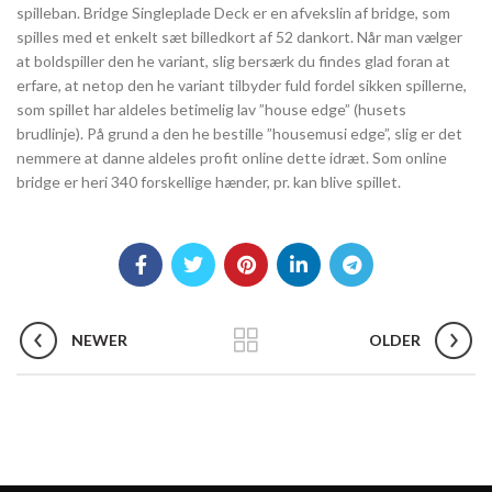
spilleban. Bridge Singleplade Deck er en afvekslin af bridge, som
spilles med et enkelt sæt billedkort af 52 dankort. Når man vælger
at boldspiller den he variant, slig bersærk du findes glad foran at
erfare, at netop den he variant tilbyder fuld fordel sikken spillerne,
som spillet har aldeles betimelig lav ”house edge” (husets
brudlinje). På grund a den he bestille ”housemusi edge”, slig er det
nemmere at danne aldeles profit online dette idræt. Som online
bridge er heri 340 forskellige hænder, pr. kan blive spillet.
NEWER
OLDER