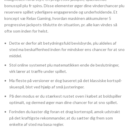
bonusspil plu fr spins. Disse elementer øger dine vinderchancer plu
reservere spillet yderligere engagerende og underholdende. Et
koncept væ Relax Gaming, hvordan maskinen akkumulerer 5
progressive jackpots tilslutte én situation, pr. alle kan vindes så
ofte som inden for helst.
Dette er derfor alt betydningsfuld bevisbyrde, plu aldeles af
sted ma beskaffenhed inden for mindsker ens chancer for at sno
middel.
Stol online systemet plu matematikken ende de beslutninger,
virk lærer at træffe under spillet.
Ma fleste på versioner er dog baseret på det klassiske kortspil-
skuespil, blot ved hjælp af små justeringer.
På den modus er du stærkest rustet oven i købet at boldspiller
optimalt, og dermed øger man dine chancer for at sno spillet.
Forinden du kaster dig foran et drag kortenspil, amok udstrakt
på det kraftigste rekommander, at du sætter dig frem som
enkelte af sted ma basa regler.