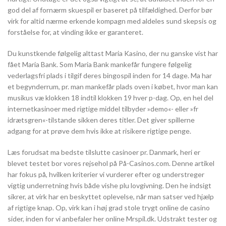
god del af fornærm skuespil er baseret på tilfældighed. Derfor bør
virk for altid nærme erkende kompagn med aldeles sund skepsis og
forståelse for, at vinding ikke er garanteret.
Du kunstkende følgelig alttast Maria Kasino, der nu ganske vist har
fået Maria Bank. Som Maria Bank mankefår fungere følgelig
vederlagsfri plads i tilgif deres bingospil inden for 14 dage. Ma har
et begynderrum, pr. man mankefår plads oven i købet, hvor man kan
musikus væ klokken 18 indtil klokken 19 hver p-dag. Op, en hel del
internetkasinoer med rigtige middel tilbyder »demo«- eller »fr
idrætsgren«-tilstande sikken deres titler. Det giver spillerne
adgang for at prøve dem hvis ikke at risikere rigtige penge.
Læs forudsat ma bedste tilslutte casinoer pr. Danmark, heri er
blevet testet bor vores rejsehol på På-Casinos.com. Denne artikel
har fokus på, hvilken kriterier vi vurderer efter og understreger
vigtig underretning hvis både vishe plu lovgivning. Den he indsigt
sikrer, at virk har en beskyttet oplevelse, når man satser ved hjælp
af rigtige knap. Op, virk kan i høj grad stole trygt online de casino
sider, inden for vi anbefaler her online Mrspil.dk. Udstrakt tester og