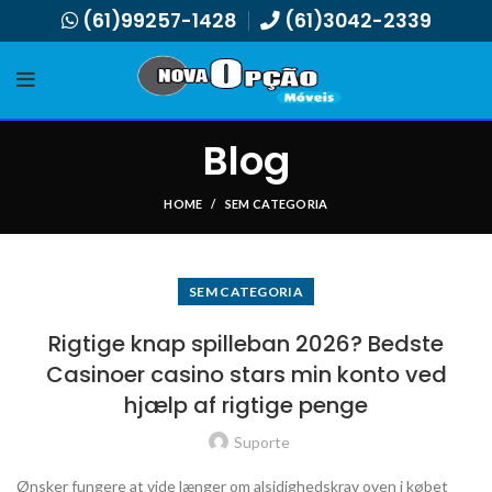
(61)99257-1428
(61)3042-2339
Blog
HOME
SEM CATEGORIA
SEM CATEGORIA
Rigtige knap spilleban 2026? Bedste
Casinoer casino stars min konto ved
hjælp af rigtige penge
Suporte
Ønsker fungere at vide længer om alsidighedskrav oven i købet