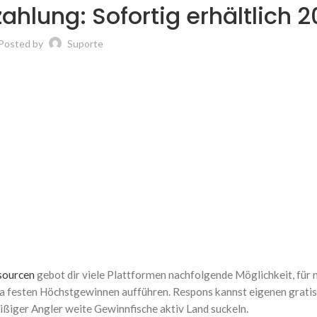
zahlung: Sofortig erhältlich 
Posted by
Suporte
sourcen
gebot dir viele Plattformen nachfolgende Möglichkeit, für 
via festen Höchstgewinnen aufführen.
Respons kannst eigenen gratis
ßiger Angler weite Gewinnfische aktiv Land suckeln.