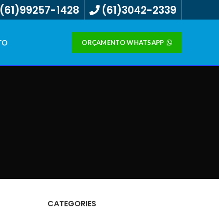
(61)99257-1428
(61)3042-2339
TO
ORÇAMENTO WHATSAPP
CATEGORIES