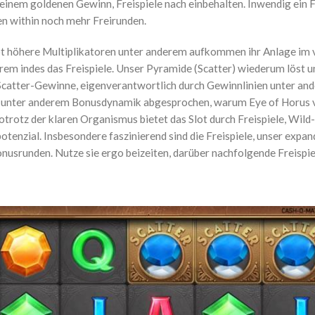
einem goldenen Gewinn, Freispiele nach einbehalten. Inwendig ein F
en within noch mehr Freirunden.
 höhere Multiplikatoren unter anderem aufkommen ihr Anlage im 
erem indes das Freispiele. Unser Pyramide (Scatter) wiederum löst u
Scatter-Gewinne, eigenverantwortlich durch Gewinnlinien unter an
ik unter anderem Bonusdynamik abgesprochen, warum Eye of Horus
totrotz der klaren Organismus bietet das Slot durch Freispiele, Wild-
nzial. Insbesondere faszinierend sind die Freispiele, unser expan
nusrunden. Nutze sie ergo beizeiten, darüber nachfolgende Freispie