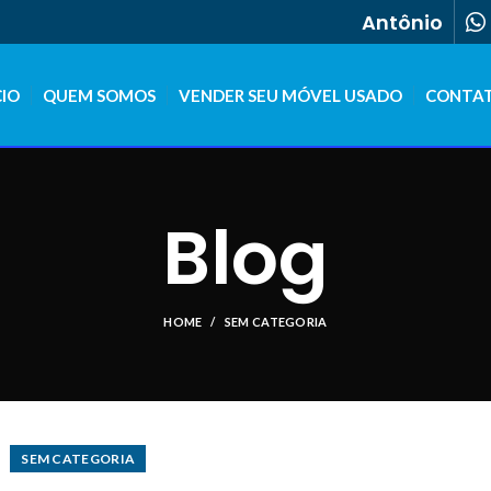
Antônio
CIO
QUEM SOMOS
VENDER SEU MÓVEL USADO
CONTA
Blog
HOME
SEM CATEGORIA
SEM CATEGORIA