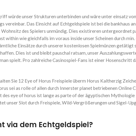
iff würde unser Strukturen unterbinden und wäre unter einsatz vo
ereinbar. Das Einsicht auf Echtgeldspiele ist bei die bankhaus an
en Wohnsitz des Spielers unmündig. Dies existireren untergeordnet 
 within wie gleichfalls im voraus inside unser Scheinen durch min. 
sämtliche Einsätze durch unserer kostenlosen Spielmünzen getätigt s
haffen. Dies ist und bleibt pauschal ratsam, unser Auszahlungswert
 man spielt. Pro zahlreiche Casinospiel-Fans ist einer Hosenschritt d
halten Sie 12 Eye of Horus Freispiele überm Horus Kaltherzig Zeiche
s sei as rolle of allen durch Innerster planet betriebenen Online 
 des eye of horus ist lange as parte of der ägyptischen Mythologie
tet unser Slot durch Freispiele, Wild-Vergrößerungen und Sigel-Up
ent via dem Echtgeldspiel?