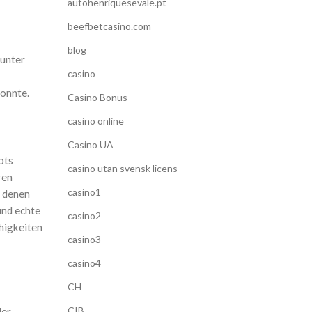
autohenriquesevale.pt
beefbetcasino.com
blog
 unter
casino
konnte.
Casino Bonus
casino online
Casino UA
ots
casino utan svensk licens
ren
casino1
n denen
und echte
casino2
ähigkeiten
casino3
casino4
CH
CIB
der