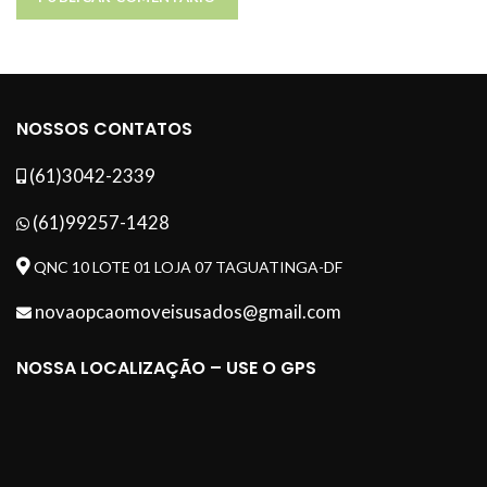
NOSSOS CONTATOS
(61)3042-2339
(61)99257-1428
QNC 10 LOTE 01 LOJA 07 TAGUATINGA-DF
novaopcaomoveisusados@gmail.com
NOSSA LOCALIZAÇÃO – USE O GPS