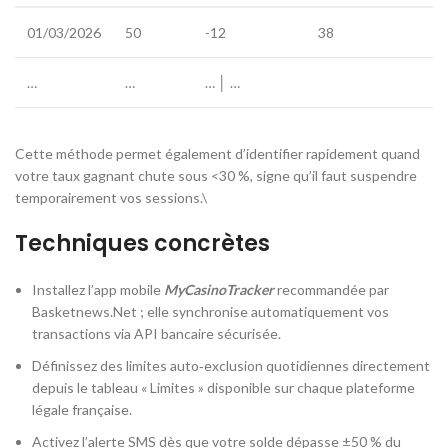
01/03/2026
50
-12
38
…
…
… │ …
Cette méthode permet également d’identifier rapidement quand
votre taux gagnant chute sous <30 %, signe qu’il faut suspendre
temporairement vos sessions.\
Techniques concrètes
Installez l’app mobile
MyCasinoTracker
recommandée par
Basketnews.Net ; elle synchronise automatiquement vos
transactions via API bancaire sécurisée.
Définissez des limites auto‑exclusion quotidiennes directement
depuis le tableau « Limites » disponible sur chaque plateforme
légale française.
Activez l’alerte SMS dès que votre solde dépasse ±50 % du