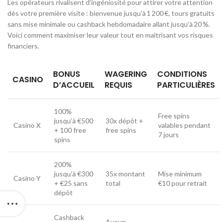
Les opérateurs rivalisent d’ingéniosité pour attirer votre attention
dès votre première visite : bienvenue jusqu’à 1 200 €, tours gratuits
sans mise minimale ou cashback hebdomadaire allant jusqu’à 20 %.
Voici comment maximiser leur valeur tout en maîtrisant vos risques
financiers.
BONUS
WAGERING
CONDITIONS
CASINO
D’ACCUEIL
REQUIS
PARTICULIÈRES
100%
Free spins
jusqu’à €500
30x dépôt +
Casino X
valables pendant
+ 100 free
free spins
7 jours
spins
200%
jusqu’à €300
35x montant
Mise minimum
Casino Y
+ €25 sans
total
€10 pour retrait
dépôt
Cashback
Aucun