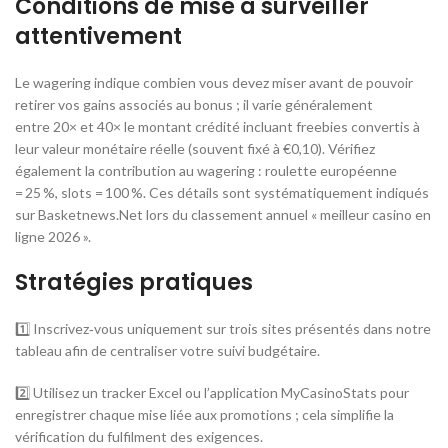
Conditions de mise à surveiller
attentivement
Le wagering indique combien vous devez miser avant de pouvoir
retirer vos gains associés au bonus ; il varie généralement
entre 20× et 40× le montant crédité incluant freebies convertis à
leur valeur monétaire réelle (souvent fixé à €0,10). Vérifiez
également la contribution au wagering : roulette européenne
= 25 %, slots = 100 %. Ces détails sont systématiquement indiqués
sur Basketnews.Net lors du classement annuel « meilleur casino en
ligne 2026 ».
Stratégies pratiques
1️⃣ Inscrivez‑vous uniquement sur trois sites présentés dans notre
tableau afin de centraliser votre suivi budgétaire.
2️⃣ Utilisez un tracker Excel ou l’application MyCasinoStats pour
enregistrer chaque mise liée aux promotions ; cela simplifie la
vérification du fulfilment des exigences.