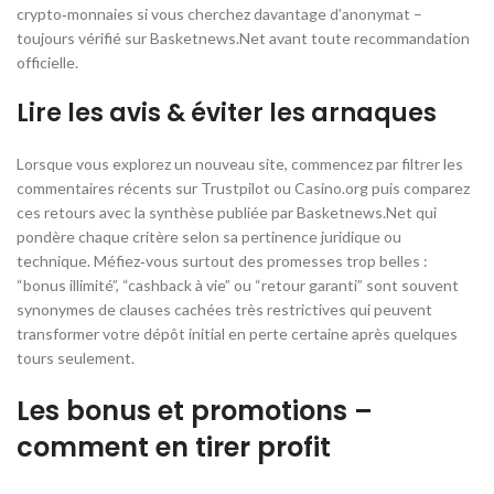
crypto‑monnaies si vous cherchez davantage d’anonymat –
toujours vérifié sur Basketnews.Net avant toute recommandation
officielle.
Lire les avis & éviter les arnaques
Lorsque vous explorez un nouveau site, commencez par filtrer les
commentaires récents sur Trustpilot ou Casino.org puis comparez
ces retours avec la synthèse publiée par Basketnews.Net qui
pondère chaque critère selon sa pertinence juridique ou
technique. Méfiez‑vous surtout des promesses trop belles :
“bonus illimité”, “cashback à vie” ou “retour garanti” sont souvent
synonymes de clauses cachées très restrictives qui peuvent
transformer votre dépôt initial en perte certaine après quelques
tours seulement.
Les bonus et promotions –
comment en tirer profit