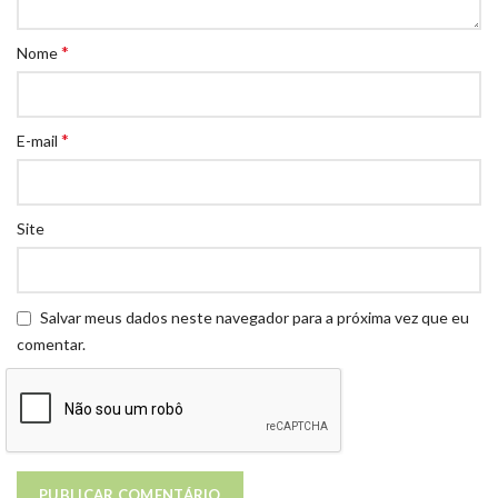
*
Nome
*
E-mail
Site
Salvar meus dados neste navegador para a próxima vez que eu
comentar.