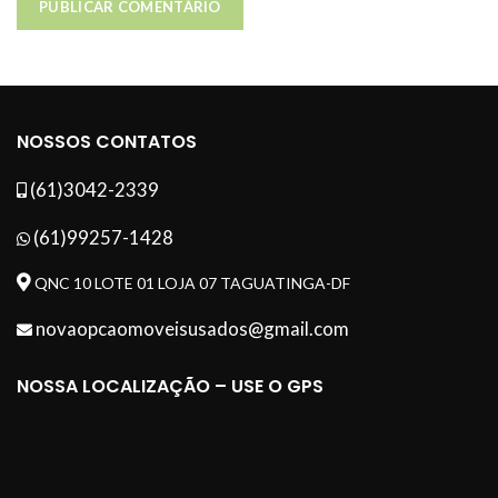
NOSSOS CONTATOS
(61)3042-2339
(61)99257-1428
QNC 10 LOTE 01 LOJA 07 TAGUATINGA-DF
novaopcaomoveisusados@gmail.com
NOSSA LOCALIZAÇÃO – USE O GPS