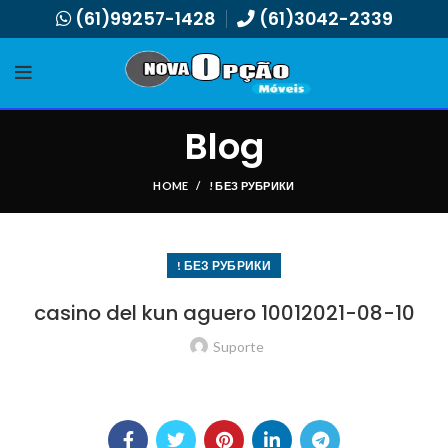
(61)99257-1428
(61)3042-2339
Blog
HOME
! БЕЗ РУБРИКИ
! БЕЗ РУБРИКИ
casino del kun aguero 10012021-08-10
Suporte