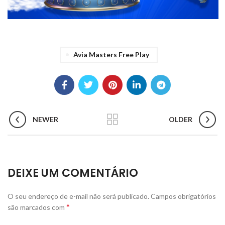
Avia Masters Free Play
NEWER
OLDER
DEIXE UM COMENTÁRIO
O seu endereço de e-mail não será publicado.
Campos obrigatórios
*
são marcados com