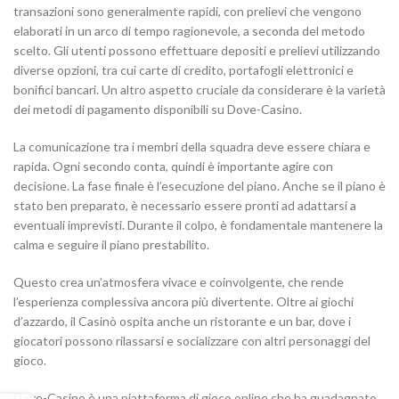
transazioni sono generalmente rapidi, con prelievi che vengono
elaborati in un arco di tempo ragionevole, a seconda del metodo
scelto. Gli utenti possono effettuare depositi e prelievi utilizzando
diverse opzioni, tra cui carte di credito, portafogli elettronici e
bonifici bancari. Un altro aspetto cruciale da considerare è la varietà
dei metodi di pagamento disponibili su Dove-Casino.
La comunicazione tra i membri della squadra deve essere chiara e
rapida. Ogni secondo conta, quindi è importante agire con
decisione. La fase finale è l’esecuzione del piano. Anche se il piano è
stato ben preparato, è necessario essere pronti ad adattarsi a
eventuali imprevisti. Durante il colpo, è fondamentale mantenere la
calma e seguire il piano prestabilito.
Questo crea un’atmosfera vivace e coinvolgente, che rende
l’esperienza complessiva ancora più divertente. Oltre ai giochi
d’azzardo, il Casinò ospita anche un ristorante e un bar, dove i
giocatori possono rilassarsi e socializzare con altri personaggi del
gioco.
Dove-Casino è una piattaforma di gioco online che ha guadagnato