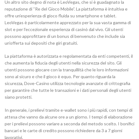
Un altro sito degno di nota è LeoVegas, che si è guadagnato la
reputazione di “Re del Gioco Mobile”. La piattaforma è intuitiva e
offre un’esperienza di gioco fluida su smartphone e tablet.
LeoVegas è particolarmente apprezzato per la sua vasta gamma di
slot e per l’eccezionale esperienza di casinò dal vivo. Gli utenti
possono approfittare di un bonus di benvenuto che include sia
un’offerta sui depositi che giri gratuiti.
La piattaforma è autorizzata e regolamentata da enti competenti, il
che aumenta la fiducia degli utenti nella sicurezza del sito. Gli
utenti possono giocare con la tranquillità che le loro informazioni
sono al sicuro e che il gioco è equo. Per quanto riguarda la
sicurezza, Dove-Casino utilizza tecnologie avanzate di crittografia
per garantire che tutte le transazioni e i dati personali degli utenti
siano protetti.
In generale, i prelievi tramite e-wallet sono i più rapidi, con tempi di
attesa che vanno da alcune ore a un giorno. I tempi di elaborazione
per i prelievi possono variare a seconda del metodo scelto. I bonifici
bancari e le carte di credito possono richiedere da 3 a 7 giorni
lavorativi.