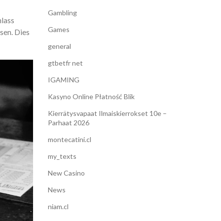
Gambling
nlass
Games
sen. Dies
general
gtbetfr net
IGAMING
Kasyno Online Płatność Blik
Kierrätysvapaat Ilmaiskierrokset 10e –
Parhaat 2026
montecatini.cl
my_texts
New Casino
News
niam.cl