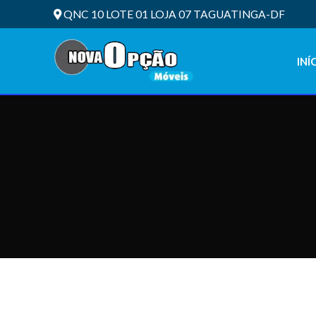
QNC 10 LOTE 01 LOJA 07 TAGUATINGA-DF
INÍ