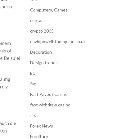
Aspekte
Computers, Games
contact
crypto 2005
davidpowell-thompson.co.uk
 einem
nkroll
Decoration
s Beispiel
Design trends
EC
äufig
faq
reiz
Fast Payout Casino
fast withdraw casino
first
auch die
Forex News
gten
Furniture