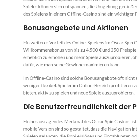
Spieler können sich entspannen, die Umgebung genießen 
des Spielens in einem Offline-Casino sind ein wichtiger F
Bonusangebote und Aktionen
Ein weiterer Vorteil des Online-Spielens im Oscar Spi
Willkommensbonus von bis zu 4.500 € und 350 Freispiele
erheblich zu erhöhen und mehr Spiele auszuprobieren, ohn
dafür, wie man seine Gewinne maximieren kann.
Im Offline-Casino sind solche Bonusangebote oft nicht 
weniger flexibel. Spieler im Online-Bereich profitiere
bieten, aktiv zu spielen und neue Spiele auszuprobieren.
Die Benutzerfreundlichkeit der 
Ein herausragendes Merkmal des Oscar Spin Casinos ist 
mobile Version sind so gestaltet, dass die Navigation in
Spielen gelangen, die Boni einlösen und Einzahlungen 