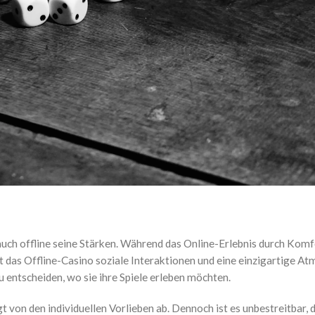
auch offline seine Stärken. Während das Online-Erlebnis durch Komf
t das Offline-Casino soziale Interaktionen und eine einzigartige A
u entscheiden, wo sie ihre Spiele erleben möchten.
gt von den individuellen Vorlieben ab. Dennoch ist es unbestreitbar,