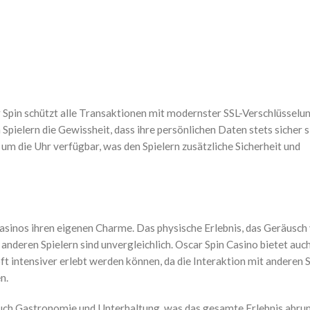
ar Spin schützt alle Transaktionen mit modernster SSL-Verschlüsselun
pielern die Gewissheit, dass ihre persönlichen Daten stets sicher s
um die Uhr verfügbar, was den Spielern zusätzliche Sicherheit und
asinos ihren eigenen Charme. Das physische Erlebnis, das Geräusch
nderen Spielern sind unvergleichlich. Oscar Spin Casino bietet auc
ft intensiver erlebt werden können, da die Interaktion mit anderen 
n.
t auch Gastronomie und Unterhaltung, was das gesamte Erlebnis abrun