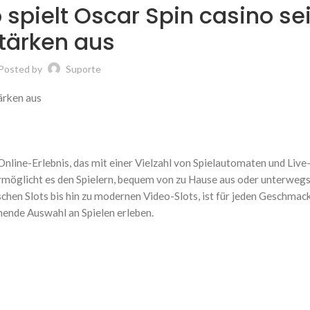
o spielt Oscar Spin casino se
tärken aus
Posted by
Suporte
tärken aus
 Online-Erlebnis, das mit einer Vielzahl von Spielautomaten und Live
rmöglicht es den Spielern, bequem von zu Hause aus oder unterwegs
ischen Slots bis hin zu modernen Video-Slots, ist für jeden Geschma
nende Auswahl an Spielen erleben.