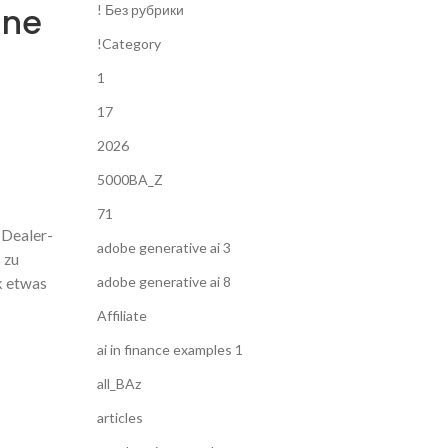
ine
! Без рубрики
!Category
1
17
2026
5000BA_Z
71
-Dealer-
adobe generative ai 3
 zu
adobe generative ai 8
ck etwas
Affiliate
ai in finance examples 1
all_BAz
articles