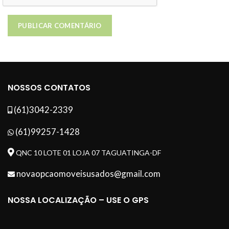
NOSSOS CONTATOS
(61)3042-2339
(61)99257-1428
QNC 10 LOTE 01 LOJA 07 TAGUATINGA-DF
novaopcaomoveisusados@gmail.com
NOSSA LOCALIZAÇÃO – USE O GPS