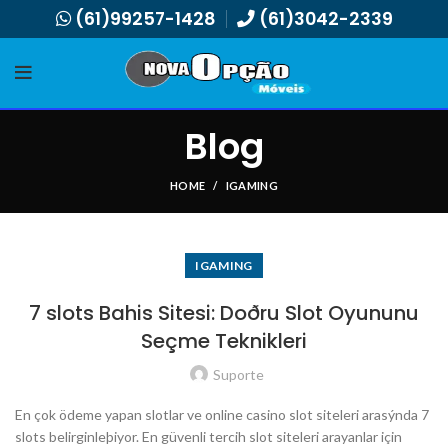
(61)99257-1428
(61)3042-2339
Blog
HOME
IGAMING
IGAMING
7 slots Bahis Sitesi: Doðru Slot Oyununu
Seçme Teknikleri
Suporte
En çok ödeme yapan slotlar ve online casino slot siteleri arasýnda 7
slots belirginleþiyor. En güvenli tercih slot siteleri arayanlar için