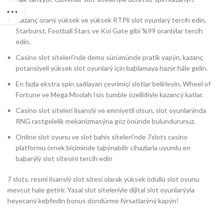
Kazanç oraný yüksek ve yüksek RTPli slot oyunlarý tercih edin,
Starburst, Football Stars ve Koi Gate gibi %99 oranlýlar tercih
edin.
Casino slot siteleri’nde demo sürümünde pratik yapýn, kazanç
potansiyeli yüksek slot oyunlarý için baþlamaya hazýr hâle gelin.
En fazla ekstra spin saðlayan çevrimiçi slotlar belirleyin, Wheel of
Fortune ve Mega Moolah Isis tumble özelliðiyle kazancý katlar.
Casino slot siteleri lisanslý ve emniyetli olsun, slot oyunlarýnda
RNG rastgelelik mekanizmasýna göz önünde bulundurunuz.
Online slot oyunu ve slot bahis siteleri’nde 7slots casino
platformu örnek biçiminde taþýnabilir cihazlarla uyumlu en
baþarýlý slot sitesini tercih edin
7 slots, resmî lisanslý slot sitesi olarak yüksek ödüllü slot oyunu
mevcut hale getirir. Yasal slot siteleriyle dijital slot oyunlarýyla
heyecaný keþfedin bonus döndürme fýrsatlarýný kapýn!