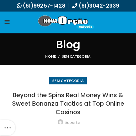
(61)99257-1428
(61)3042-2339
Blog
HOME
SEM CATEGORIA
SEM CATEGORIA
Beyond the Spins Real Money Wins &
Sweet Bonanza Tactics at Top Online
Casinos
Suporte