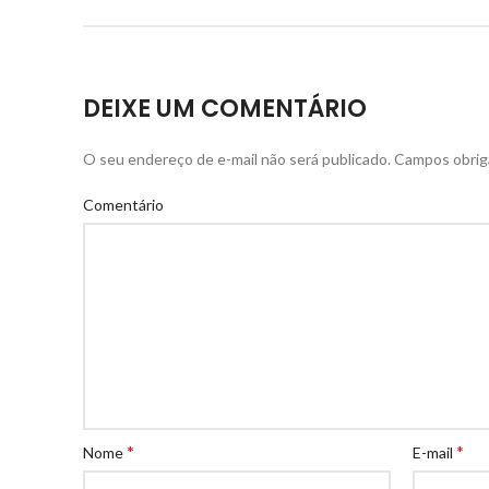
DEIXE UM COMENTÁRIO
O seu endereço de e-mail não será publicado.
Campos obrig
Comentário
*
*
Nome
E-mail