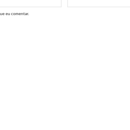
que eu comentar.