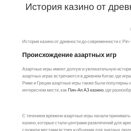
История казино от древ
История казино от древности до современности с Pin-
Происхождение азартных игр
Азартные игры имеют долгую и увлекательную истори
азартных играх встречаются в древнем Китае, где иг
Риме и Греции азартные игры также были популярны и
интересном месте, как
Пин-Ап АЗ казино
, где разноо
С течением времени азартные игры начали принимать
казино, которые стали центрами развлечений для ари
служили местами встреч и общения для знатных люде