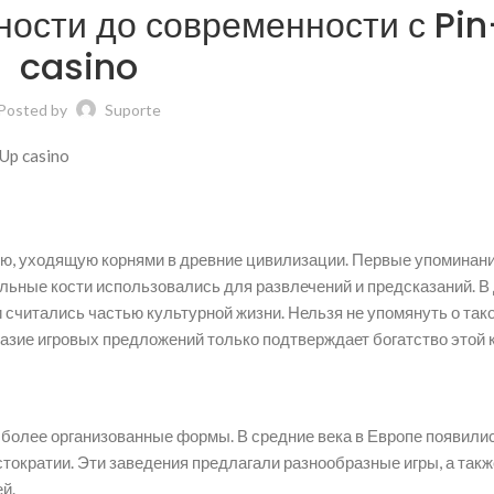
ности до современности с Pi
casino
Posted by
Suporte
Up casino
ю, уходящую корнями в древние цивилизации. Первые упоминани
ральные кости использовались для развлечений и предсказаний. 
 считались частью культурной жизни. Нельзя не упомянуть о так
бразие игровых предложений только подтверждает богатство этой 
 более организованные формы. В средние века в Европе появили
стократии. Эти заведения предлагали разнообразные игры, а такж
й.