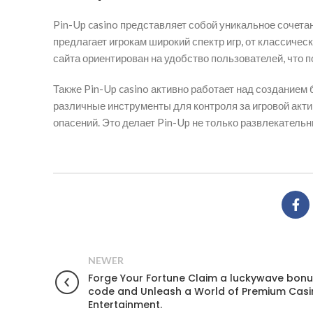
Pin-Up casino представляет собой уникальное сочет
предлагает игрокам широкий спектр игр, от классичес
сайта ориентирован на удобство пользователей, что п
Также Pin-Up casino активно работает над созданием
различные инструменты для контроля за игровой акти
опасений. Это делает Pin-Up не только развлекательн
NEWER
Forge Your Fortune Claim a luckywave bon
code and Unleash a World of Premium Casi
Entertainment.