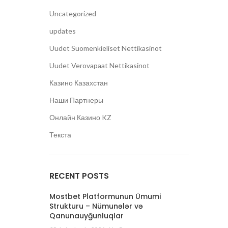
Uncategorized
updates
Uudet Suomenkieliset Nettikasinot
Uudet Verovapaat Nettikasinot
Казино Казахстан
Наши Партнеры
Онлайн Казино KZ
Текста
RECENT POSTS
Mostbet Platformunun Ümumi
Strukturu – Nümunələr və
Qanunauyğunluqlar