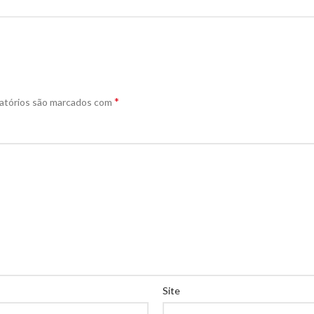
*
atórios são marcados com
Site