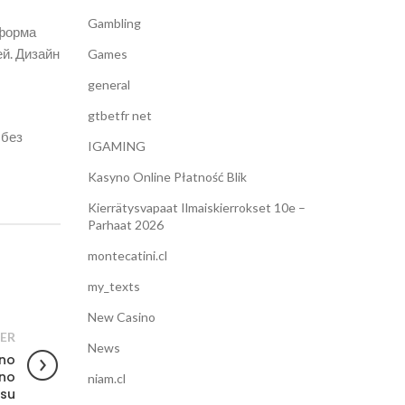
Gambling
тформа
ей. Дизайн
Games
general
gtbetfr net
 без
IGAMING
Kasyno Online Płatność Blik
Kierrätysvapaat Ilmaiskierrokset 10e –
Parhaat 2026
montecatini.cl
my_texts
New Casino
ER
News
 no
ino
niam.cl
 su