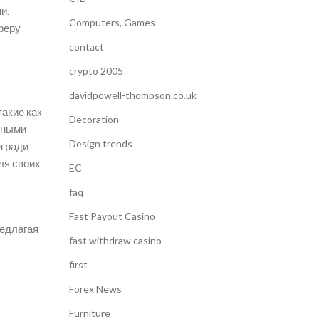
и.
Computers, Games
феру
contact
crypto 2005
davidpowell-thompson.co.uk
акие как
Decoration
тными
Design trends
и ради
ля своих
EC
faq
Fast Payout Casino
редлагая
fast withdraw casino
first
Forex News
Furniture